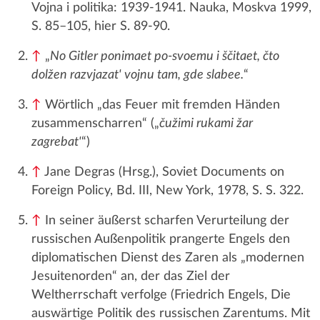
Vojna i politika: 1939-1941. Nauka, Moskva 1999,
S. 85–105, hier S. 89-90.
↑
„
No Gitler ponimaet po-svoemu i ščitaet, čto
dolžen razvjazat' vojnu tam, gde slabee.
“
↑
Wörtlich „das Feuer mit fremden Händen
zusammenscharren“ („
čužimi rukami žar
zagrebat'
“)
↑
Jane Degras (Hrsg.), Soviet Documents on
Foreign Policy, Bd. III, New York, 1978, S. S. 322.
↑
In seiner äußerst scharfen Verurteilung der
russischen Außenpolitik prangerte Engels den
diplomatischen Dienst des Zaren als „modernen
Jesuitenorden“ an, der das Ziel der
Weltherrschaft verfolge (Friedrich Engels, Die
auswärtige Politik des russischen Zarentums. Mit