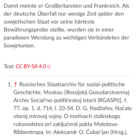
Damit meinte er Großbritannien und Frankreich. Als
der deutsche Überfall nur wenige Zeit später den
sowjetischen Staat vor seine härteste
Bewährungsprobe stellte, wurden sie in einer
paradoxen Wendung zu wichtigen Verbündeten der
Sowjetunion.
Text:
CC BY-SA 4.0
↑
Russisches Staatsarchiv für sozial-politische
Geschichte, Moskau [Rossijskij Gosudarstvennyj
Archiv Social’no-političeskoj istorii (RGASPI)], f.
77, op. 1, d. 714, l. 33-54. D. G. Nadžafov, Načalo
vtoroj mirovoj vojny. O motivach stalinskogo
rukovodstvo pri zaključenii pakta Molotova-
Ribbentropa. In: Aleksandr O. Čubar’jan (Hrsg.),