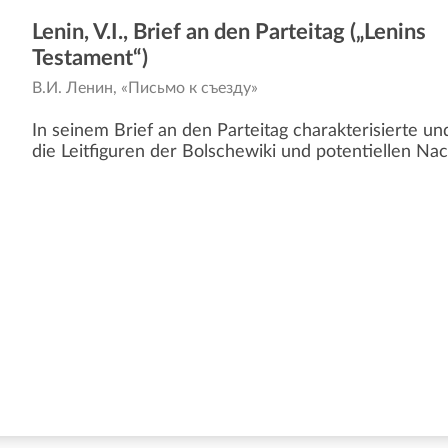
Lenin, V.I., Brief an den Parteitag („Lenins
Testament“)
В.И. Ленин, «Письмо к съезду»
In seinem Brief an den Parteitag charakterisierte und k
die Leitfiguren der Bolschewiki und potentiellen Nac