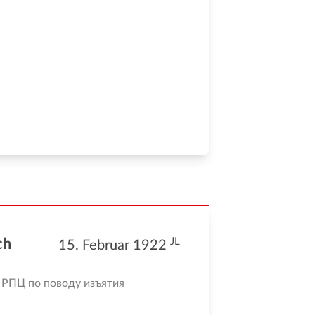
JL
ch
15. Februar 1922
 РПЦ по поводу изъятия