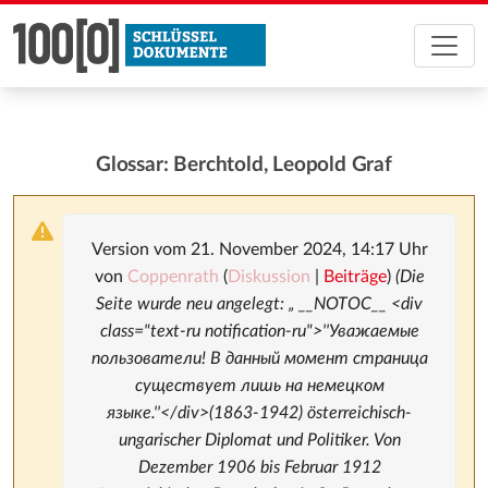
Glossar: Berchtold, Leopold Graf
Version vom 21. November 2024, 14:17 Uhr
von
Coppenrath
(
Diskussion
|
Beiträge
)
(Die
Seite wurde neu angelegt: „ __NOTOC__ <div
class="text-ru notification-ru">''Уважаемые
пользователи! В данный момент страница
существует лишь на немецком
языке.''</div>(1863-1942) österreichisch-
ungarischer Diplomat und Politiker. Von
Dezember 1906 bis Februar 1912