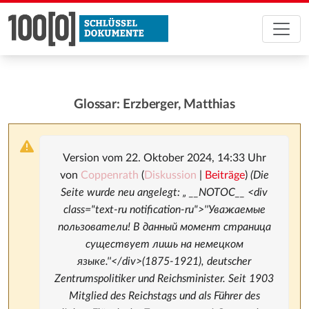
Glossar: Erzberger, Matthias
Version vom 22. Oktober 2024, 14:33 Uhr
von
Coppenrath
(
Diskussion
|
Beiträge
)
(Die
Seite wurde neu angelegt: „ __NOTOC__ <div
class="text-ru notification-ru">''Уважаемые
пользователи! В данный момент страница
существует лишь на немецком
языке.''</div>(1875-1921), deutscher
Zentrumspolitiker und Reichsminister. Seit 1903
Mitglied des Reichstags und als Führer des