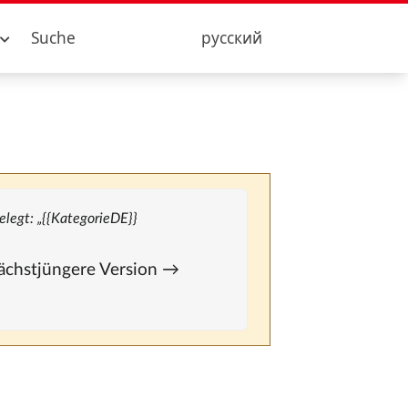
Suche
русский
elegt: „{{KategorieDE}}
 Nächstjüngere Version →