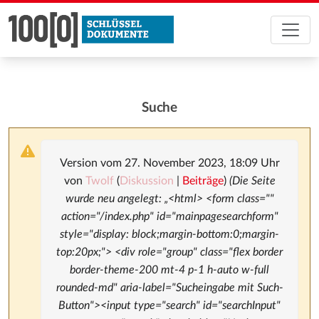
Suche
Version vom 27. November 2023, 18:09 Uhr
von
Twolf
(
Diskussion
|
Beiträge
)
(Die Seite
wurde neu angelegt: „<html> <form class=""
action="/index.php" id="mainpagesearchform"
style="display: block;margin-bottom:0;margin-
top:20px;"> <div role="group" class="flex border
border-theme-200 mt-4 p-1 h-auto w-full
rounded-md" aria-label="Sucheingabe mit Such-
Button"><input type="search" id="searchInput"