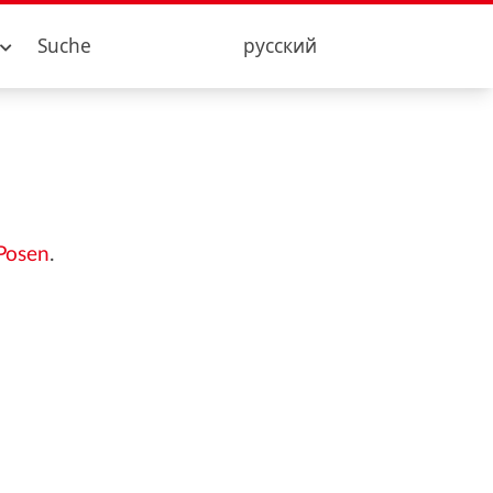
Suche
русский
 Posen
.