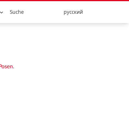
Suche
русский
 Posen
.