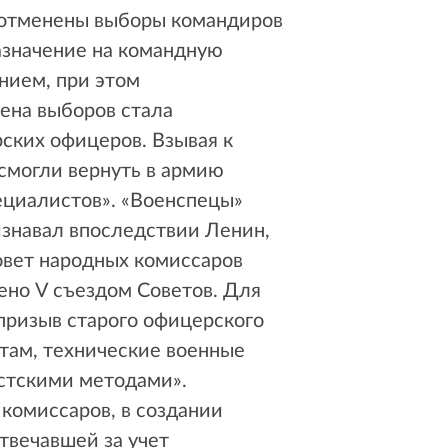
е отменены выборы командиров
азначение на командную
ием, при этом
ена выборов стала
ских офицеров. Взывая к
 смогли вернуть в армию
пециалистов». «Военспецы»
изнавал впоследствии Ленин,
овет народных комиссаров
ено V съездом Советов. Для
призыв старого офицерского
нтам, технические военные
стскими методами».
комиссаров, в создании
твечавшей за учет