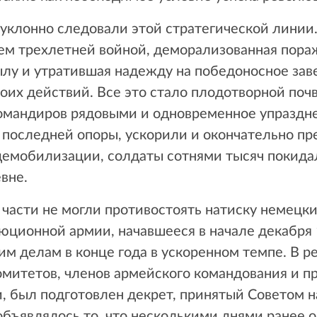
еуклонно следовали этой стратегической линии
чем трехлетней войной, деморализованная пора
лу и утратившая надежду на победоносное зав
воих действий. Все это стало плодотворной по
омандиров рядовыми и одновременное упраздне
 последней опоры, ускорили и окончательно пр
емобилизации, солдаты сотнями тысяч покидал
вне.
части не могли противостоять натиску немецк
ционной армии, начавшееся в начале декабря 
м делам в конце года в ускоренном темпе. В р
митетов, членов армейского командования и п
и, был подготовлен декрет, принятый Советом 
 объявлялось то, что несколькими днями ранее