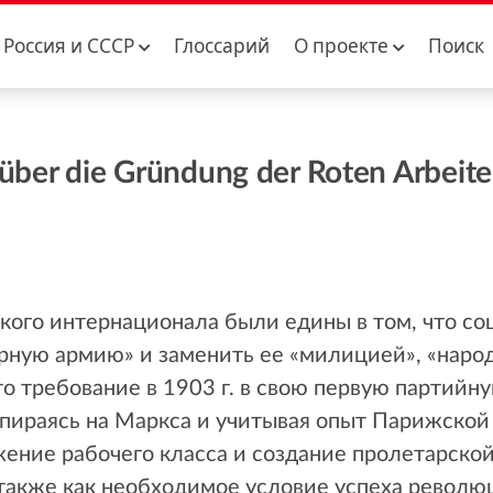
Россия и CCCР
Глоссарий
О проекте
Поиск
 über die Gründung der Roten Arbeit
кого интернационала были едины в том, что с
рную армию» и заменить ее «милицией», «наро
 требование в 1903 г. в свою первую партийн
 Опираясь на Маркса и учитывая опыт Парижско
жение рабочего класса и создание пролетарско
а также как необходимое условие успеха револю