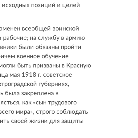
т исходных позиций и целей
заменен всеобщей воинской
и рабочие; на службу в армию
ывники были обязаны пройти
ричем военное обучение
могли быть призваны в Красную
ца мая 1918 г. советское
троградской губерниях,
ть была закреплена в
ясться, как «сын трудового
всего мира», строго соблюдать
ить своей жизни для защиты