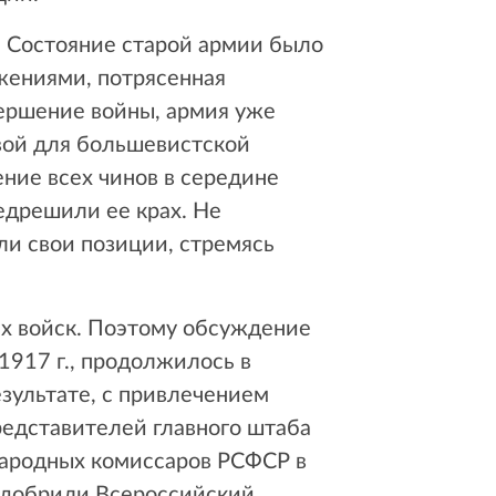
. Состояние старой армии было
жениями, потрясенная
ершение войны, армия уже
чвой для большевистской
ние всех чинов в середине
едрешили ее крах. Не
и свои позиции, стремясь
их войск. Поэтому обсуждение
1917 г., продолжилось в
езультате, с привлечением
редставителей главного штаба
народных комиссаров РСФСР в
 одобрили Всероссийский