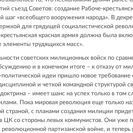
ий съезд Советов: создание Рабоче-крестьянс
 шаг «всеобщего вооружения народа». В декрет
ержкой для грядущей социалистической револю
-крестьянская красная армия должна была вклю
е элементы трудящихся масс».
ьности советских милиционных войск по сравн
бсуждению и в конечном итоге – к отказу от м
о-политической идеи пришло новое требование 
дисциплиной и четкой командной структурой св
доктрина – имеет шанс на успех только в том с
илами. Пока мировая революция еще только наз
й страной, с планами создания милиции придет
в ЦК со стороны левых коммунистов. Они уже 
 революционной партизанской войне, и теперь