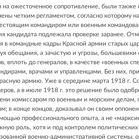
тря на ожесточенное сопротивление, были такж
ены четким регламентом, согласно которому н
естоящим командиром или военным командован
я кандидата подлежала проверке заранее. Отм
 в командные кадры Красной армии старых цар
уя обещания, а зачастую и угрозы, большевики
, вплоть до генералов, в качестве «военных с
дирами, врачами и управленцами. Без них, пр
расную армию. Уже в середине марта 1918 г. С
ров, а в июле 1918 г. это решение было одобр
мени комиссаром по военным и морским делам, 
ым; в конце концов, доказывал он своим оппоне
мощью профессионального опыта, а не «маркси
ную роль, хотя и под контролем политических 
зованной военно-административной системы, о