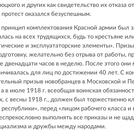
оцкого и других как свидетельство их отказа о
 протест оказался безуспешным.
й принцип комплектования Красной армии был 
лась на всех трудящихся, будь то крестьяне ил
итические и эксплуататорские элементы». Приз
дготовку, желательно без отрыва от работы, п
 двенадцати часов в неделю. После этого они 
нчивалась для лиц по достижении 40 лет. С кон
тельный призыв новобранцев в Московской и Пе
 а в июле 1918 г. всеобщая воинская обязаннос
к, с весны 1918 г., должен был торжественно кл
 республики», перед «лицом рабочего класса и 
спрекословно выполнять все приказы и не щад
оциализма и дружбы между народами.