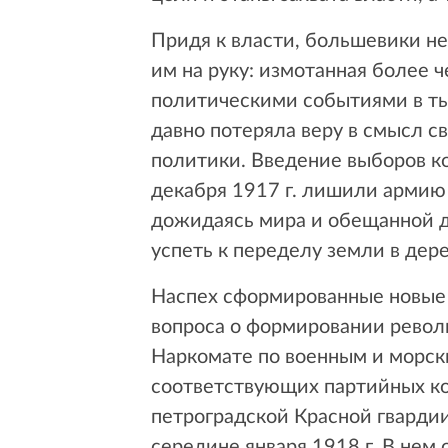
Придя к власти, большевики н
им на руку: измотанная более 
политическими событиями в ты
давно потеряла веру в смысл с
политики. Введение выборов к
декабря 1917 г. лишили армию
дожидаясь мира и обещанной д
успеть к переделу земли в дере
Наспех сформированные новые 
вопроса о формировании револю
Наркомате по военным и морски
соответствующих партийных ко
петроградской Красной гварди
середине января 1918 г. В нем