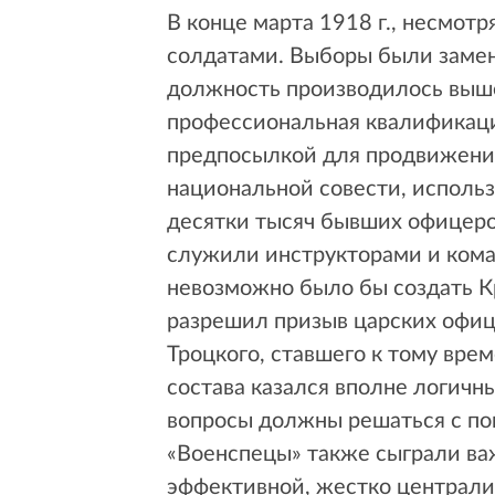
В конце марта 1918 г., несмо
солдатами. Выборы были замен
должность производилось выш
профессиональная квалификаци
предпосылкой для продвижения
национальной совести, использ
десятки тысяч бывших офицеров
служили инструкторами и коман
невозможно было бы создать К
разрешил призыв царских офице
Троцкого, ставшего к тому вре
состава казался вполне логичн
вопросы должны решаться с по
«Военспецы» также сыграли важ
эффективной, жестко централи