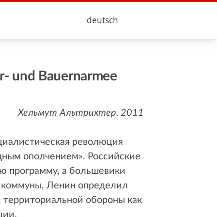
deutsch
er- und Bauernarmee
Хельмут Альтрихтер, 2011
оциалистическая революция
дным ополчением». Российские
ую программу, а большевики
й коммуны, Ленин определил
й территориальной обороны как
ции.