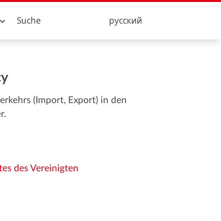
Suche
русский
cy
rkehrs (Import, Export) in den
r.
es des Vereinigten