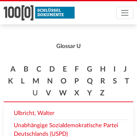
Glossar U
A
B
C
D
E
F
G
H
I
J
K
L
M
N
O
P
Q
R
S
T
U
V
W
X
Y
Z
Ulbricht, Walter
Unabhängige Sozialdemokratische Partei
Deutschlands (USPD)