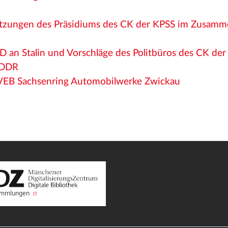
Sitzungen des Präsidiums des CK der KPSS im Zusamm
D an Stalin und Vorschläge des Politbüros des CK der
 DDR
 VEB Sachsenring Automobilwerke Zwickau
Sammlungen