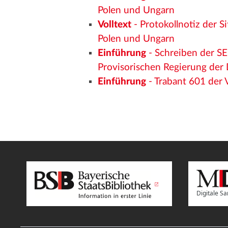
Polen und Ungarn
Volltext
- Protokollnotiz der 
Polen und Ungarn
Einführung
- Schreiben der SE
Provisorischen Regierung der
Einführung
- Trabant 601 der
Digitale 