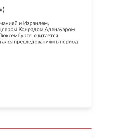
»)
манией и Израилем,
нцлером Конрадом Аденауэром
юксембурге, считается
гался преследованиям в период