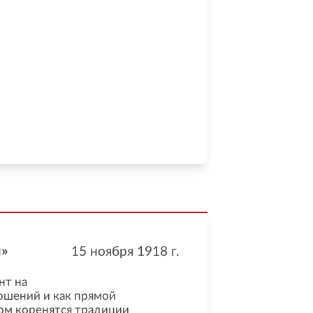
ы»
15 ноября 1918
г.
нт на
ошений и как прямой
ом коренятся традиции