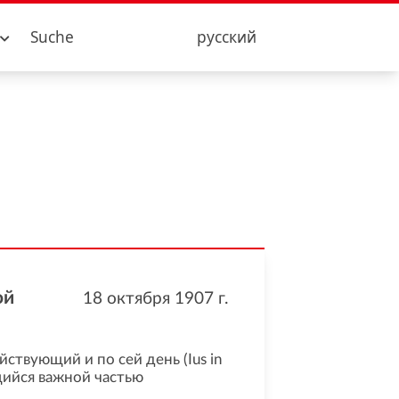
Suche
русский
ой
18 октября 1907
г.
ствующий и по сей день (Ius in
щийся важной частью