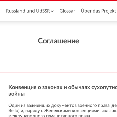
Russland und UdSSR
Glossar
Über das Projekt
Соглашение
Конвенция о законах и обычаях сухопутн
войны
Один из важнейших документов военного права, дей
Bello) и, наряду с Женевскими конвенциями, являю
международного гуманитарного права.