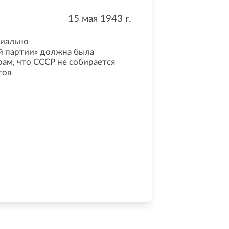
15 мая 1943
г.
циально
й партии» должна была
м, что СССР не собирается
тов