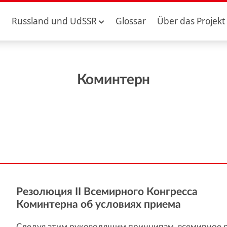
Russland und UdSSR
Glossar
Über das Projekt
Коминтерн
Резолюция II Всемирного Конгресса
Коминтерна об условиях приема
Следуя этим руководящим принципам, всемирное 