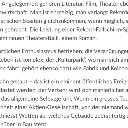
n Angelegenheit gehören Literatur, Film, Theater 
ndwirtschaft. Man ist ehrgeizig, man verlangt Rekord
istischen Staaten gleichzukommen, wenn möglich, si
n gebracht. Die Leistung einer Rekord-Fallschirm-S
inem neuen Theaterstück, einem Roman.
portlichen Enthusiasmus betrieben; die Vergnügung
Leben ist komplex; der „Kulturpark“, wo man sich a
hn fährt, gehört ebenso dazu wie Fabrik und Kolcho
n gebaut – das ist ein eminent öffentliches Ereign
lastet werden, der Verkehr wird sich manierlicher 
t das allgemeine Selbstgefühl. Wenn ein grosses To
genheit einer Aktien-Gesellschaft, von der niemand w
hliesst Wetten ab, welches Gebäude zuerst fertig s
nüber in Bau steht.