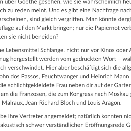
on über Goethe gesehen, wie sie wahrscheinlich heu
ch zu reden meint. Und es gibt eine Nachfrage nach
erscheinen, sind gleich vergriffen. Man könnte derg
flage auf den Markt bringen; nur die Papiernot verb
ten sie nicht beneiden?
ene Lebensmittel Schlange, nicht nur vor Kinos ode
enug hergestellt werden vom gedruckten Wort – wä
ch verschwindet. Hier aber beschäftigt sich die all
 John dos Passos, Feuchtwanger und Heinrich Mann 
die schlichtgekleidete Frau neben dir auf der Garte
 allem die Franzosen, die zum Kongress nach Mosk
 Malraux, Jean-Richard Bloch und Louis Aragon.
e ihre Vertreter angemeldet; natürlich konnten nic
s akustisch schwer verständlichen Eröffnungsrede Gor