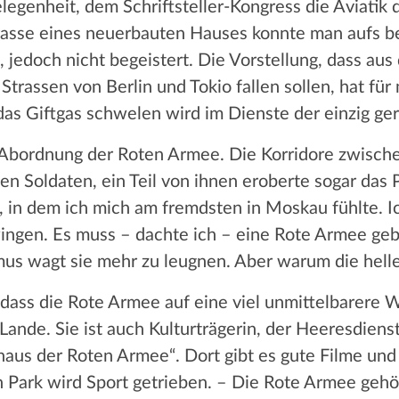
egenheit, dem Schriftsteller-Kongress die Aviatik
rrasse eines neuerbauten Hauses konnte man aufs b
 jedoch nicht begeistert. Die Vorstellung, dass au
trassen von Berlin und Tokio fallen sollen, hat fü
das Giftgas schwelen wird im Dienste der einzig ge
 Abordnung der Roten Armee. Die Korridore zwischen
den Soldaten, ein Teil von ihnen eroberte sogar da
, in dem ich mich am fremdsten in Moskau fühlte. I
ingen. Es muss – dachte ich – eine Rote Armee gebe
smus wagt sie mehr zu leugnen. Aber warum die hel
, dass die Rote Armee auf eine viel unmittelbarere 
nde. Sie ist auch Kulturträgerin, der Heeresdienst i
haus der Roten Armee“. Dort gibt es gute Filme und
n Park wird Sport getrieben. – Die Rote Armee geh