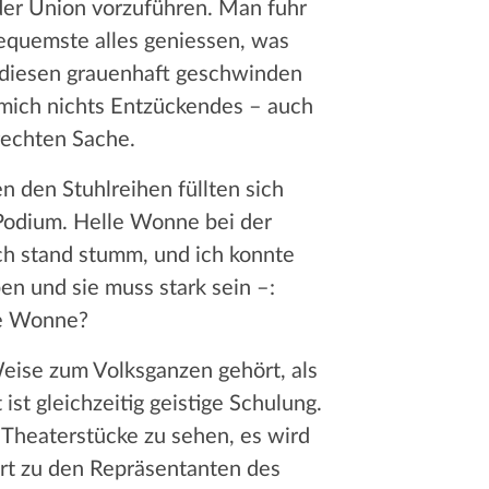
 der Union vorzuführen. Man fuhr
equemste alles geniessen, was
s diesen grauenhaft geschwinden
r mich nichts Entzückendes – auch
rechten Sache.
 den Stuhlreihen füllten sich
s Podium. Helle Wonne bei der
ch stand stumm, und ich konnte
n und sie muss stark sein –:
le Wonne?
Weise zum Volksganzen gehört, als
st gleichzeitig geistige Schulung.
 Theaterstücke zu sehen, es wird
ört zu den Repräsentanten des