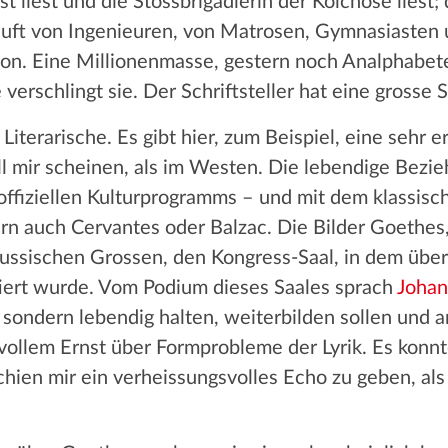
st liest und die Stossbrigadlerin der Kolchose liest;
uft von Ingenieuren, von Matrosen, Gymnasiasten u
nion. Eine Millionenmasse, gestern noch Analphabete
ie verschlingt sie. Der Schriftsteller hat eine grosse S
s Literarische. Es gibt hier, zum Beispiel, eine sehr
ill mir scheinen, als im Westen. Die lebendige Bezi
ffiziellen Kulturprogramms – und mit dem klassisch
ern auch Cervantes oder Balzac. Die Bilder Goethe
ussischen Grossen, den Kongress-Saal, in dem über 
ttiert wurde. Vom Podium dieses Saales sprach
Johan
, sondern lebendig halten, weiterbilden sollen und 
vollem Ernst über Formprobleme der Lyrik. Es konnt
ien mir ein verheissungsvolles Echo zu geben, als