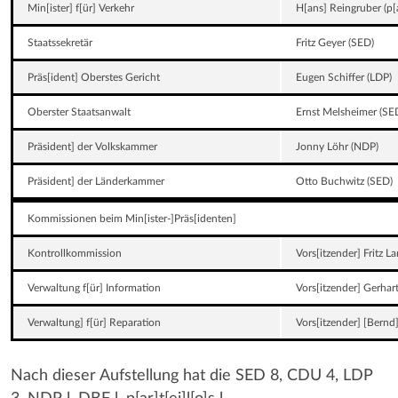
Min[ister] f[ür] Verkehr
H[ans] Reingruber (p[ar
Staatssekretär
Fritz Geyer (SED)
Präs[ident] Oberstes Gericht
Eugen Schiffer (LDP)
Oberster Staatsanwalt
Ernst Melsheimer (SE
Präsident] der Volkskammer
Jonny Löhr (NDP)
Präsident] der Länderkammer
Otto Buchwitz (SED)
Kommissionen beim Min[ister-]Präs[identen]
Kontrollkommission
Vors[itzender] Fritz L
Verwaltung f[ür] Information
Vors[itzender] Gerhart
Verwaltung] f[ür] Reparation
Vors[itzender] [Bernd
Nach dieser Aufstellung hat die SED 8, CDU 4, LDP