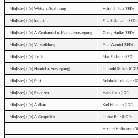
Min[ister] f[ür] Wirtschaftsplanung
Heinrich Rau (SED)
Min[ister] f[ür] Industrie
Fritz Selbmann (SED)
Min[ister] f[ür] Außenhandel u. Materialversorgung
Georg Hadke (SED)
Min[ister] f[ür] Volksbildung
Paul Wandel (SED)
Min[ister] f[ür] Justiz
Max Fechner (SED)
Min[ister] f[ür] Handel u. Versorgung]
Luitpold Steidle (CDU
Min[ister] f[ür] Post
Reinhold Lobedanz (
Min[ister] f[ür] Finanzen
Hans Loch (LDP)
Min[ister] f[ür] Aufbau
Karl Hamann (LDP)
Min[ister] f[ür] Außenpolitik
Lothar Bolz (NDP)
Herbert Hoffmann (D