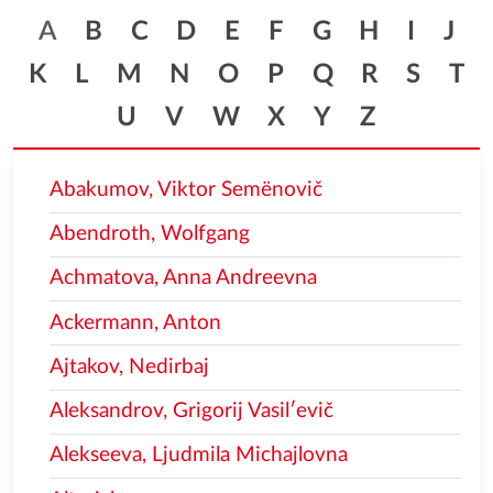
A
B
C
D
E
F
G
H
I
J
K
L
M
N
O
P
Q
R
S
T
U
V
W
X
Y
Z
Abakumov, Viktor Semënovič
Abendroth, Wolfgang
Achmatova, Anna Andreevna
Ackermann, Anton
Ajtakov, Nedirbaj
Aleksandrov, Grigorij Vasilʹevič
Alekseeva, Ljudmila Michajlovna