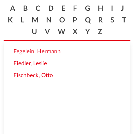
A
B
C
D
E
F
G
H
I
J
K
L
M
N
O
P
Q
R
S
T
U
V
W
X
Y
Z
Fegelein, Hermann
Fiedler, Leslie
Fischbeck, Otto