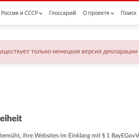
Россия и CCCР
Глоссарий
О проекте
Поиск
ществует только немецкая версия декларации 
eiheit
t bemüht, ihre Websites im Einklang mit § 1 BayEGov