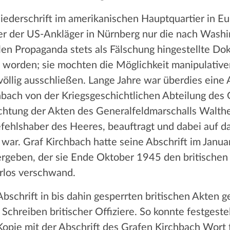
Niederschrift im amerikanischen Hauptquartier in 
r der US-Ankläger in Nürnberg nur die nach Washi
kalen Propaganda stets als Fälschung hingestellte D
t worden; sie mochten die Möglichkeit manipulative
 völlig ausschließen. Lange Jahre war überdies eine
chbach von der Kriegsgeschichtlichen Abteilung d
 Sichtung der Akten des Generalfeldmarschalls Walt
lshaber des Heeres, beauftragt und dabei auf das 
ar. Graf Kirchbach hatte seine Abschrift im Janu
rgeben, der sie Ende Oktober 1945 den britischen
urlos verschwand.
Abschrift in bis dahin gesperrten britischen Akte
Schreiben britischer Offiziere. So konnte festgeste
pie mit der Abschrift des Grafen Kirchbach Wort 