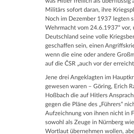
was Hitler freilich als überflüss
Militärs sofort daran, ihre Kriegs
Noch im Dezember 1937 legten sie 
Wehrmacht vom 24.6.1937“ vor, un
Deutschland seine volle Kriegsber
geschaffen sein, einen Angriffskr
wenn die eine oder andere Großma
auf die ČSR „auch vor der erreicht
Jene drei Angeklagten im Hauptk
gewesen waren – Göring, Erich Ra
Hoßbach die auf Hitlers Ansprach
gegen die Pläne des „Führers“ nic
Aufzeichnung von ihnen nicht in F
sowohl als Zeuge in Nürnberg wi
Wortlaut übernehmen wollen, aber 