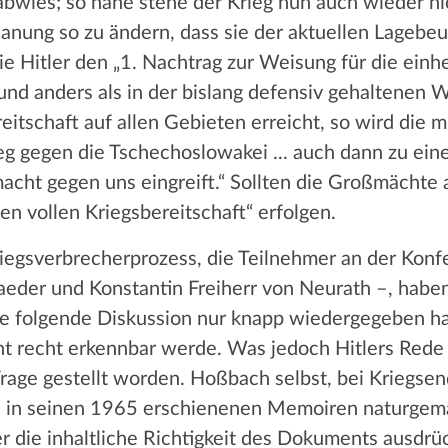
ig abwies; so nahe stehe der Krieg nun auch wieder n
planung so zu ändern, dass sie der aktuellen Lagebeu
Hitler den „1. Nachtrag zur Weisung für die einhe
d anders als in der bislang defensiv gehaltenen W
eitschaft auf allen Gebieten erreicht, so wird die m
ieg gegen die Tschechoslowakei ... auch dann zu ei
cht gegen uns eingreift.“ Sollten die Großmächte a
en vollen Kriegsbereitschaft“ erfolgen.
riegsverbrecherprozess, die Teilnehmer an der Ko
eder und Konstantin Freiherr von Neurath –, haben
e folgende Diskussion nur knapp wiedergegeben hat
ht recht erkennbar werde. Was jedoch Hitlers Rede a
rage gestellt worden. Hoßbach selbst, bei Kriegsen
e in seinen 1965 erschienenen Memoiren naturgemä
die inhaltliche Richtigkeit des Dokuments ausdrück