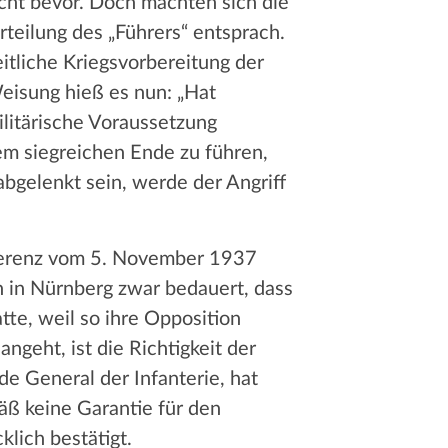
icht bevor. Doch machten sich die
rteilung des „Führers“ entsprach.
itliche Kriegsvorbereitung der
eisung hieß es nun: „Hat
ilitärische Voraussetzung
nem siegreichen Ende zu führen,
bgelenkt sein, werde der Angriff
nferenz vom 5. November 1937
 in Nürnberg zwar bedauert, dass
te, weil so ihre Opposition
ngeht, ist die Richtigkeit der
de General der Infanterie, hat
ß keine Garantie für den
lich bestätigt.