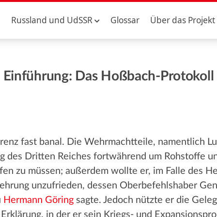
Russland und UdSSR
Glossar
Über das Projekt
Einführung: Das Hoßbach-Protokoll
enz fast banal. Die Wehrmachtteile, namentlich Luf
g des Dritten Reiches fortwährend um Rohstoffe und
eifen zu müssen; außerdem wollte er, im Falle des 
mehrung unzufrieden, dessen Oberbefehlshaber Gen
u
Hermann Göring
sagte. Jedoch nützte er die Geleg
Erklärung, in der er sein Kriegs- und Expansionspr