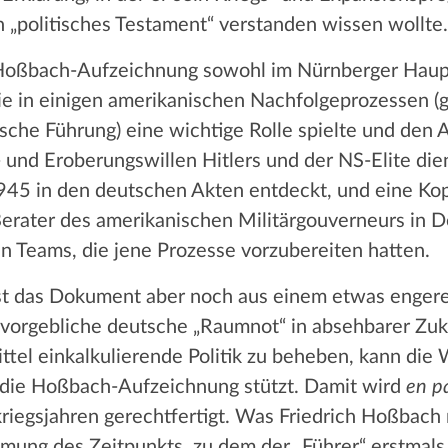
in „politisches Testament“ verstanden wissen wollte.
ie Hoßbach-Aufzeichnung sowohl im Nürnberger Haup
wie in einigen amerikanischen Nachfolgeprozessen (
sche Führung) eine wichtige Rolle spielte und den A
 und Eroberungswillen Hitlers und der NS-Elite die
1945 in den deutschen Akten entdeckt, und eine Kop
erater des amerikanischen Militärgouverneurs in D
n Teams, die jene Prozesse vorzubereiten hatten.
ist das Dokument aber noch aus einem etwas enger
e vorgebliche deutsche „Raumnot“ in absehbarer Zuk
ittel einkalkulierende Politik zu beheben, kann die
 die Hoßbach-Aufzeichnung stützt. Damit wird
en p
riegsjahren gerechtfertigt. Was Friedrich Hoßbach 
mung des Zeitpunkts, zu dem der „Führer“ erstmals 