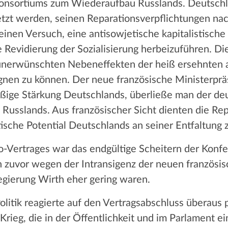
onsortiums zum Wiederaufbau Russlands. Deutschla
etzt werden, seinen Reparationsverpflichtungen n
inen Versuch, eine antisowjetische kapitalistische 
 Revidierung der Sozialisierung herbeizuführen. Di
e unerwünschten Nebeneffekten der heiß ersehnten a
gnen zu können. Der neue französische Ministerpr
ßige Stärkung Deutschlands, überließe man der deu
usslands. Aus französischer Sicht dienten die Repa
sche Potential Deutschlands an seiner Entfaltung z
lo-Vertrages war das endgültige Scheitern der Konf
on zuvor wegen der Intransigenz der neuen französi
gierung Wirth eher gering waren.
litik reagierte auf den Vertragsabschluss überaus p
rieg, die in der Öffentlichkeit und im Parlament ein