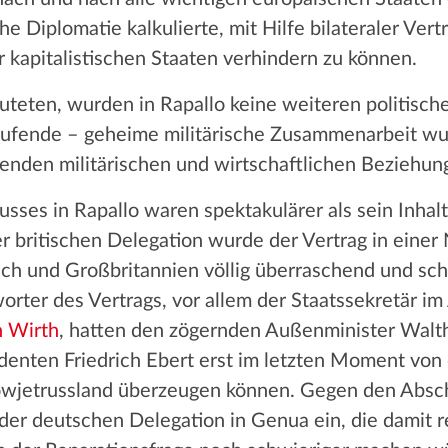
e Diplomatie kalkulierte, mit Hilfe bilateraler Vert
r kapitalistischen Staaten verhindern zu können.
uteten, wurden in Rapallo keine weiteren politisch
aufende – geheime militärische Zusammenarbeit wurd
ufenden militärischen und wirtschaftlichen Beziehun
sses in Rapallo waren spektakulärer als sein Inha
r britischen Delegation wurde der Vertrag in einer
ich und Großbritannien völlig überraschend und sch
rter des Vertrags, vor allem der Staatssekretär i
h Wirth
, hatten den zögernden Außenminister Walt
denten Friedrich Ebert erst im letzten Moment von
owjetrussland überzeugen können. Gegen den Abschl
der deutschen Delegation in Genua ein, die damit r