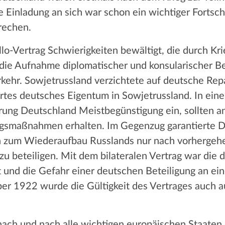
Einladung an sich war schon ein wichtiger Fortsch
brechen.
lo-Vertrag Schwierigkeiten bewältigt, die durch Kr
die Aufnahme diplomatischer und konsularischer B
ehr. Sowjetrussland verzichtete auf deutsche Rep
iertes deutsches Eigentum in Sowjetrussland. In e
rung Deutschland Meistbegünstigung ein, sollten an
ngsmaßnahmen erhalten. Im Gegenzug garantierte D
en zum Wiederaufbau Russlands nur nach vorhergeh
 beteiligen. Mit dem bilateralen Vertrag war die d
 und die Gefahr einer deutschen Beteiligung an ei
r 1922 wurde die Gültigkeit des Vertrages auch a
ach und nach alle wichtigen europäischen Staaten