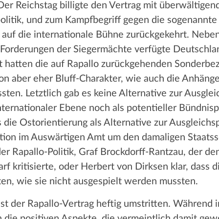
 Der Reichstag billigte den Vertrag mit überwältige
litik, und zum Kampfbegriff gegen die sogenannte E
 auf die internationale Bühne zurückgekehrt. Nebe
n Forderungen der Siegermächte verfügte Deutschl
mt hatten die auf Rapallo zurückgehenden Sonderbe
n aber eher Bluff-Charakter, wie auch die Anhänge
en. Letztlich gab es keine Alternative zur Ausglei
ternationaler Ebene noch als potentieller Bündnisp
 die Ostorientierung als Alternative zur Ausgleichspo
aktion im Auswärtigen Amt um den damaligen Staats
r Rapallo-Politik, Graf Brockdorff-Rantzau, der de
rf kritisierte, oder Herbert von Dirksen klar, dass
ten, wie sie nicht ausgespielt werden mussten.
ist der Rapallo-Vertrag heftig umstritten. Während 
die positiven Aspekte, die vermeintlich damit ge