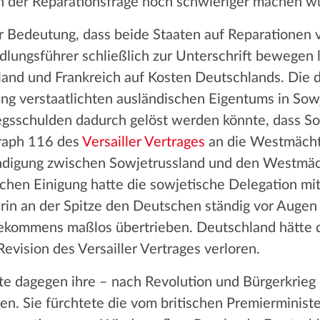
n der Reparationsfrage noch schwieriger machen w
r Bedeutung, dass beide Staaten auf Reparationen v
ungsführer schließlich zur Unterschrift bewegen l
land und Frankreich auf Kosten Deutschlands. Die 
ng verstaatlichten ausländischen Eigentums in Sow
iegsschulden dadurch gelöst werden könnte, dass S
raph 116 des
Versailler Vertrages
an die Westmächte
ändigung zwischen Sowjetrussland und den Westmäc
lchen Einigung hatte die sowjetische Delegation mi
in an der Spitze den Deutschen ständig vor Augen 
ekommens maßlos übertrieben. Deutschland hätte d
vision des Versailler Vertrages verloren.
e dagegen ihre – nach Revolution und Bürgerkrieg – 
hen. Sie fürchtete die vom britischen Premierminist