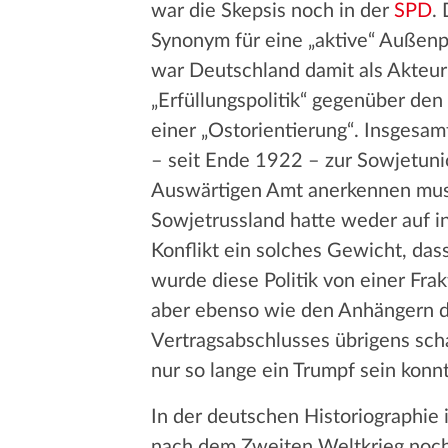
war die Skepsis noch in der
SPD
.
Synonym für eine „aktive“ Außenpo
war Deutschland damit als Akteur
„Erfüllungspolitik“ gegenüber de
einer „Ostorientierung“. Insgesa
– seit Ende 1922 – zur Sowjetunio
Auswärtigen Amt anerkennen musst
Sowjetrussland hatte weder auf in
Konflikt ein solches Gewicht, dass
wurde diese Politik von einer Fr
aber ebenso wie den Anhängern de
Vertragsabschlusses übrigens scha
nur so lange ein Trumpf sein konn
In der deutschen Historiographie 
nach dem Zweiten Weltkrieg noch 