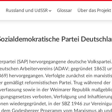
Russland und UdSSR
Glossar
Über das Projekt
Sozialdemokratische Partei Deutschl
terpartei (SAP) hervorgegangene deutsche Volkspartei.
eutschen Arbeitervereins (ADAV; gegründet 1863) u
69) hervorgegangen. Verfolgte zunächst ein marxistis
er gemäßigt reformistischen Partei. Trug während der
verfassung sowie in der Weimarer Republik maßgebli
ungsgesetzes verboten, Verfolgung und Inhaftierung
onen wiedergegründet, in der SBZ 1946 zur Vereinig
t dem Godesberger Programm vom Marxismus ab und 