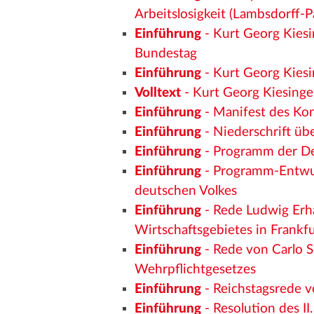
Arbeitslosigkeit (Lambsdorff-P
Einführung
- Kurt Georg Kiesi
Bundestag
Einführung
- Kurt Georg Kiesi
Volltext
- Kurt Georg Kiesinge
Einführung
- Manifest des Kong
Einführung
- Niederschrift übe
Einführung
- Programm der De
Einführung
- Programm-Entwur
deutschen Volkes
Einführung
- Rede Ludwig Erha
Wirtschaftsgebietes in Frankf
Einführung
- Rede von Carlo 
Wehrpflichtgesetzes
Einführung
- Reichstagsrede 
Einführung
- Resolution des 