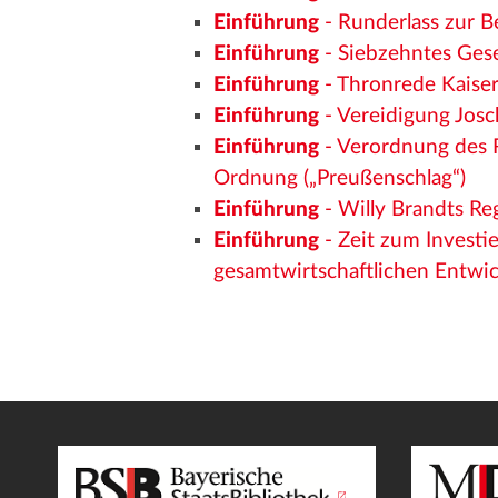
Einführung
- Runderlass zur B
Einführung
- Siebzehntes Ges
Einführung
- Thronrede Kaiser
Einführung
- Vereidigung Josc
Einführung
- Verordnung des R
Ordnung („Preußenschlag“)
Einführung
- Willy Brandts Re
Einführung
- Zeit zum Investi
gesamtwirtschaftlichen Entwi