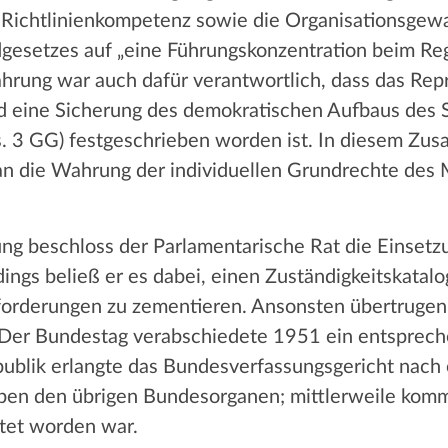
e Richtlinienkompetenz sowie die Organisationsgewa
dgesetzes auf „eine Führungskonzentration beim Reg
hrung war auch dafür verantwortlich, dass das Reprä
d eine Sicherung des demokratischen Aufbaus des S
. 3 GG) festgeschrieben worden ist. In diesem Zus
 an die Wahrung der individuellen Grundrechte des 
g beschloss der Parlamentarische Rat die Einsetz
ings beließ er es dabei, einen Zuständigkeitskatal
orderungen zu zementieren. Ansonsten übertrugen 
Der Bundestag verabschiedete 1951 ein entsprech
blik erlangte das Bundesverfassungsgericht nach 
eben den übrigen Bundesorganen; mittlerweile komm
tet worden war.