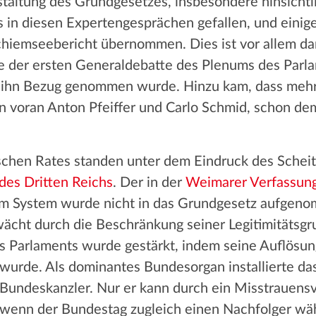
taltung des Grundgesetzes, insbesondere hinsichtli
s in diesen Expertengesprächen gefallen, und einig
iemseebericht übernommen. Dies ist vor allem dar
 der ersten Generaldebatte des Plenums des Parl
uf ihn Bezug genommen wurde. Hinzu kam, dass mehr
en voran Anton Pfeiffer und Carlo Schmid, schon d
schen Rates standen unter dem Eindruck des Schei
 des Dritten Reichs
. Der in der
Weimarer Verfassun
em System wurde nicht in das Grundgesetz aufgeno
cht durch die Beschränkung seiner Legitimitätsgr
es Parlaments wurde gestärkt, indem seine Auflösun
 wurde. Als dominantes Bundesorgan installierte da
Bundeskanzler. Nur er kann durch ein Misstrauens
wenn der Bundestag zugleich einen Nachfolger wähl