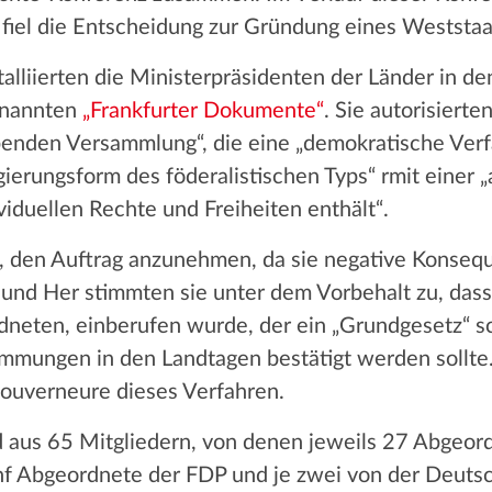
 fiel die Entscheidung zur Gründung eines Weststaa
alliierten die Ministerpräsidenten der Länder in 
enannten
„Frankfurter Dokumente“
. Sie autorisiert
enden Versammlung“, die eine „demokratische Verfas
egierungsform des föderalistischen Typs“ rmit einer
viduellen Rechte und Freiheiten enthält“.
, den Auftrag anzunehmen, da sie negative Konsequ
und Her stimmten sie unter dem Vorbehalt zu, dass 
dneten, einberufen wurde, der ein „Grundgesetz“ sch
mungen in den Landtagen bestätigt werden sollte.
rgouverneure dieses Verfahren.
 aus 65 Mitgliedern, von denen jeweils 27 Abgeor
f Abgeordnete der FDP und je zwei von der Deuts