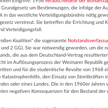
nnten Eingriffe: 1956
verabschiedete der Bundesta
s Grundgesetz um Bestimmungen, die infolge der A
k in das westliche Verteidigungsbündnis nötig ge
esetz verstreut. Sie betreffen die Errichtung und Ko
d Verteidigungsfall.
roßen Koalition“ die sogenannte
Notstandsverfassu
 1 und 2 GG). Sie war notwendig geworden, um die 
ands, die aus dem Deutschland-Vertrag resultierten
ht im Auflösungsprozess der Weimarer Republik ges
tritten und für die studentische Revolte von 1968 e
 Katastrophenhilfe, den Einsatz von Streitkräften 
des oder eines Landes. Die in den 1960er Jahren v
ten negativen Konsequenzen für den Bestand der 