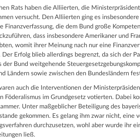
hen Rats haben die Alliierten, die Ministerpräside
hmen versucht. Den Alliierten ging es insbesondere
te Finanzverfassung, die dem Bund große Kompeten
ückzuführen, dass insbesondere Amerikaner und Fran
ebten, womit ihrer Meinung nach nur eine Finanzver
 Der Erfolg blieb allerdings begrenzt, da sich der P
ss der Bund weitgehende Steuergesetzgebungskompe
nd Ländern sowie zwischen den Bundesländern fes
waren auch die Interventionen der Ministerpräsident
n Föderalismus im Grundgesetz votierten. Dabei ko
kammer. Unter maßgeblicher Beteiligung des bayer
ustande gekommen. Es gelang ihm zwar nicht, eine v
verfahren durchzusetzen, wohl aber wurde ihr ei
itungen ließ.