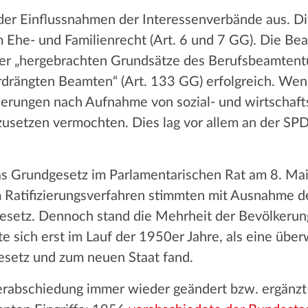
 der Einflussnahmen der Interessenverbände aus. Di
he- und Familienrecht (Art. 6 und 7 GG). Die Bea
r „hergebrachten Grundsätze des Berufsbeamtentu
rdrängten Beamten“ (Art. 133 GG) erfolgreich. Weni
derungen nach Aufnahme von sozial- und wirtschaf
zusetzen vermochten. Dies lag vor allem an der SPD
as Grundgesetz im Parlamentarischen Rat am 8. M
 Ratifizierungsverfahren stimmten mit Ausnahme de
esetz. Dennoch stand die Mehrheit der Bevölkeru
te sich erst im Lauf der 1950er Jahre, als eine üb
esetz und zum neuen Staat fand.
Verabschiedung immer wieder geändert bzw. ergänz