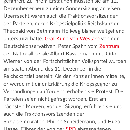
gefahren. Zu ihrem Erstaunen mussten sie am 12.
Dezember erneut zu einer Sondersitzung anreisen.
Überrascht waren auch die Fraktionsvorsitzenden
der Parteien, deren Kriegszielpolitik Reichskanzler
Theobald von Bethmann Hollweg bisher weitgehend
unterstützt hatte.
Graf Kuno von Westarp
von den
Deutschkonservativen, Peter Spahn vom
Zentrum
,
der Nationalliberale Albert Bassermann und Otto
Wiemer von der Fortschrittlichen Volkspartei wurden
am späten Abend des 11. Dezember in die
Reichskanzlei bestellt. Als der Kanzler ihnen mitteilte,
er werde mit einer Erklärung die Kriegsgegner zu
Verhandlungen auffordern, erhoben sie Protest. Die
Parteien seien nicht gefragt worden. Erst am
nächsten Morgen, vor der Sitzung, erfuhren sie und
auch die Fraktionsvorsitzenden der
Sozialdemokraten, Philipp Scheidemann, und Hugo
Haase, Führer der von der
SPD
abgespaltenen