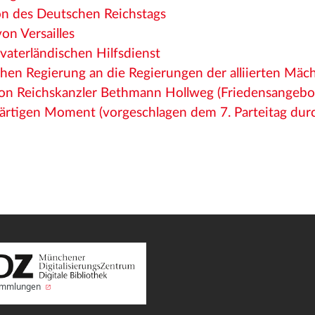
on des Deutschen Reichstags
on Versailles
vaterländischen Hilfsdienst
hen Regierung an die Regierungen der alliierten Mäc
von Reichskanzler Bethmann Hollweg (Friedensangebo
rtigen Moment (vorgeschlagen dem 7. Parteitag dur
Sammlungen