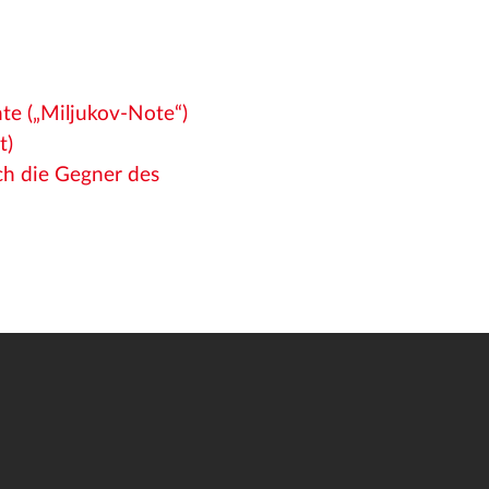
hte („Miljukov-Note“)
t)
ch die Gegner des