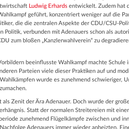
ktwirtschaft
Ludwig Erhards
entwickelt. Zudem hat 
 Wahlkampf geführt, konzentriert weniger auf die Pa
itiker, die die zentralen Aspekte der CDU/CSU-Politi
n Politik, verbunden mit Adenauers schon als autor
CDU zum bloßen „Kanzlerwahlverein“ zu degradieren,
Vorbildern beeinflusste Wahlkampf machte Schule i
deren Parteien viele dieser Praktiken auf und modi
en Wahlkämpfen wurde es zunehmend schwieriger, U
szumachen.
t als Zenit der Ära Adenauer. Doch wurde der groß
ängnis. Statt der normalen Streitereien mit einem
rperiode zunehmend Flügelkämpfe zwischen und inn
e Nachfolge Adenauers immer wieder anheizten. Eine