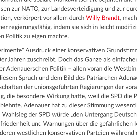
ssen zur NATO, zur Landesverteidigung und zur eur
tion, verkörpert vor allem durch
Willy Brandt
, mach
er regierungsfähig, indem sie sich in leicht modifiz
n Politik zu eigen machte.
erimente“ Ausdruck einer konservativen Grundstim
er Jahren zuschreibt. Doch das Ganze als einfache
er Adenauerschen Politik – allen voran die Westbin
t diesem Spruch und dem Bild des Patriarchen Aden
schaften der unionsgeführten Regierungen der vora
g, die besondere Wirkung hatte, weil die SPD die 
ablehnte. Adenauer hat zu dieser Stimmung wesentlic
n Wahlsieg der SPD würde „den Untergang Deutsch
friedenheit und Warnungen über die gefährlichen Id
deren westlichen konservativen Parteien während d