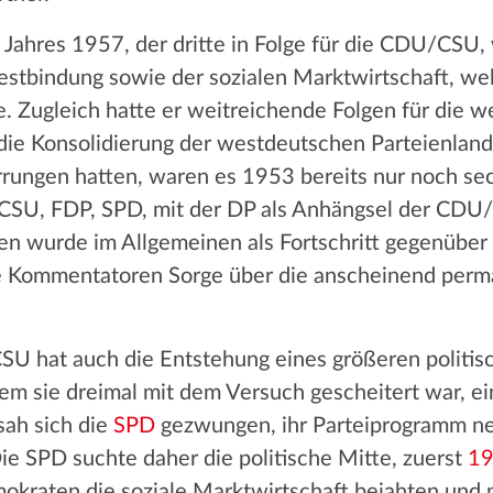
ahres 1957, der dritte in Folge für die CDU/CSU, 
estbindung sowie der sozialen Marktwirtschaft, wel
e. Zugleich hatte er weitreichende Folgen für die w
die Konsolidierung der westdeutschen Parteienlan
ungen hatten, waren es 1953 bereits nur noch sec
/CSU, FDP, SPD, mit der DP als Anhängsel der CDU
en wurde im Allgemeinen als Fortschritt gegenüber
he Kommentatoren Sorge über die anscheinend per
U hat auch die Entstehung eines größeren politi
m sie dreimal mit dem Versuch gescheitert war, ein
sah sich die
SPD
gezwungen, ihr Parteiprogramm neu
ie SPD suchte daher die politische Mitte, zuerst
19
mokraten die soziale Marktwirtschaft bejahten und 