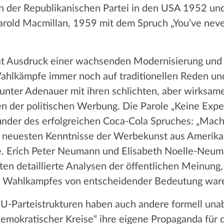
en der Republikanischen Partei in den USA 1952 un
arold Macmillan, 1959 mit dem Spruch „You’ve neve
kat Ausdruck einer wachsenden Modernisierung und
ahlkämpfe immer noch auf traditionellen Reden un
unter Adenauer mit ihren schlichten, aber wirksa
en der politischen Werbung. Die Parole „Keine Exp
finder des erfolgreichen Coca-Cola Spruches: „Ma
neuesten Kenntnisse der Werbekunst aus Amerika b
Erich Peter Neumann und Elisabeth Noelle-Neuman
ten detaillierte Analysen der öffentlichen Meinung
s Wahlkampfes von entscheidender Bedeutung war
SU-Parteistrukturen haben auch andere formell un
emokratischer Kreise“ ihre eigene Propaganda für d