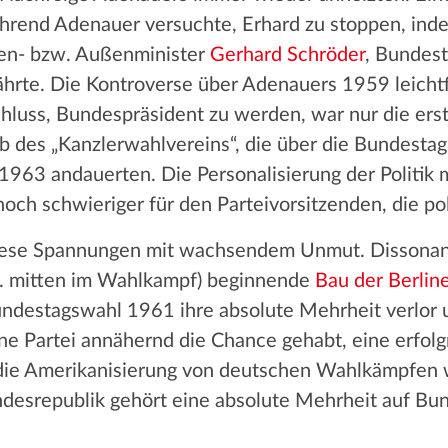
ährend Adenauer versuchte, Erhard zu stoppen, ind
nen- bzw. Außenminister
Gerhard Schröder
, Bundes
nährte. Die Kontroverse über Adenauers 1959 leicht
uss, Bundespräsident zu werden, war nur die erst
des „Kanzlerwahlvereins“, die über die Bundestag
1963 andauerten. Die Personalisierung der Politik 
och schwieriger für den Parteivorsitzenden, die po
 diese Spannungen mit wachsendem Unmut. Dissona
h. mitten im Wahlkampf) beginnende
Bau der Berlin
ndestagswahl 1961 ihre absolute Mehrheit verlor u
e Partei annähernd die Chance gehabt, eine erfolgr
ie Amerikanisierung von deutschen Wahlkämpfen we
desrepublik gehört eine absolute Mehrheit auf Bu