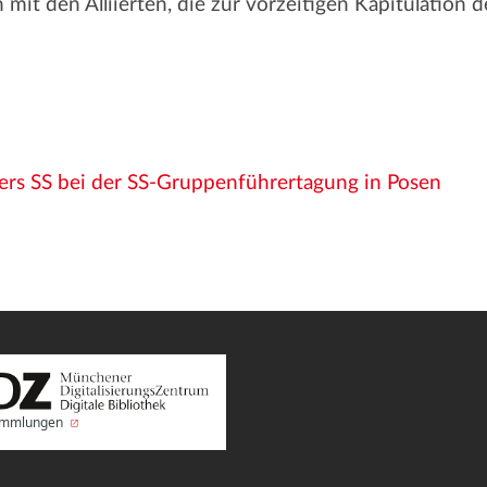
it den Alliierten, die zur vorzeitigen Kapitulation d
:
ers SS bei der SS-Gruppenführertagung in Posen
Sammlungen