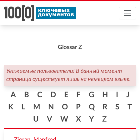
Glossar Z
Уважаемые пользователи! В данный момент
страница существует лишь на немецком языке.
A
B
C
D
E
F
G
H
I
J
K
L
M
N
O
P
Q
R
S
T
U
V
W
X
Y
Z
Zieran, Manfred