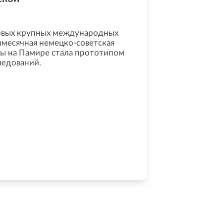
ервых крупных международных
имесячная немецко-советская
ры на Памире стала прототипом
едований.