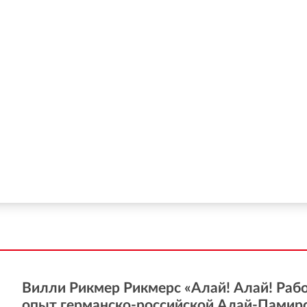
Вилли Рикмер Рикмерс «Алай! Алай! Рабо
опыт германско-российской Алай-Памир