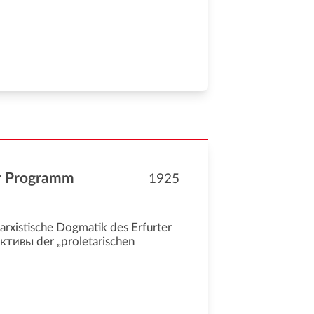
er Programm
1925
xistische Dogmatik des Erfurter
тивы der „proletarischen