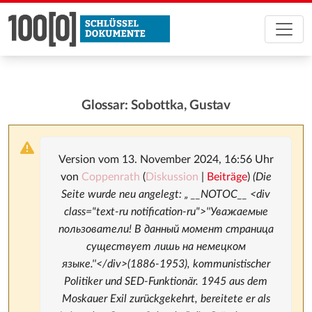
Glossar: Sobottka, Gustav
Version vom 13. November 2024, 16:56 Uhr
von
Coppenrath
(
Diskussion
|
Beiträge
)
(Die
Seite wurde neu angelegt: „ __NOTOC__ <div
class="text-ru notification-ru">''Уважаемые
пользователи! В данный момент страница
существует лишь на немецком
языке.''</div>(1886-1953), kommunistischer
Politiker und SED-Funktionär. 1945 aus dem
Moskauer Exil zurückgekehrt, bereitete er als