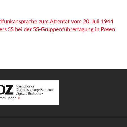
:
ndfunkansprache zum Attentat vom 20. Juli 1944
ers SS bei der SS-Gruppenführertagung in Posen
Sammlungen