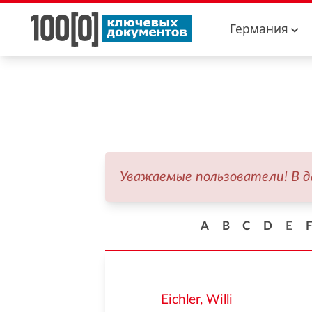
Германия
Уважаемые пользователи! В 
A
B
C
D
E
Eichler, Willi