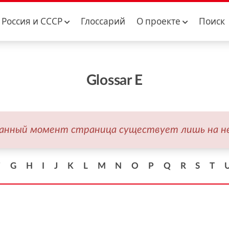
Россия и CCCР
Глоссарий
О проекте
Поиск
Glossar E
данный момент страница существует лишь на н
F
G
H
I
J
K
L
M
N
O
P
Q
R
S
T