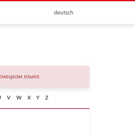
deutsch
емецком языке.
U
V
W
X
Y
Z