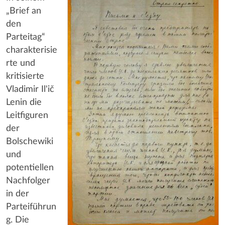
„Brief an
den
Parteitag“
charakterisie
rte und
kritisierte
Vladimir Il'ič
Lenin die
Leitfiguren
der
Bolschewiki
und
potentiellen
Nachfolger
in der
Parteiführun
g. Die