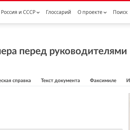
Россия и CCCР
Глоссарий
О проекте
Поиск
лера перед руководителями 
ская справка
Текст документа
Факсимиле
И