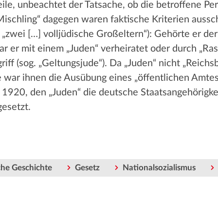
ile, unbeachtet der Tatsache, ob die betroffene Per
 Mischling“ dagegen waren faktische Kriterien aussc
. „zwei […] volljüdische Großeltern“): Gehörte er de
ar er mit einem „Juden“ verheiratet oder durch „R
griff (sog. „Geltungsjude“). Da „Juden“ nicht „Reich
e war ihnen die Ausübung eines „öffentlichen Amtes“
20, den „Juden“ die deutsche Staatsangehörigkeit
esetzt.
he Geschichte
Gesetz
Nationalsozialismus