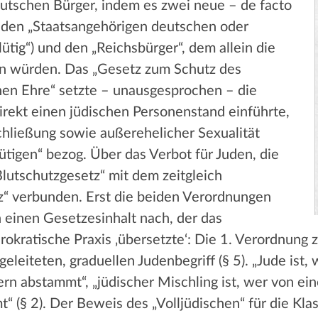
eutschen Bürger, indem es zwei neue – de facto
 den „Staatsangehörigen deutschen oder
ütig“) und den „Reichsbürger“, dem allein die
en würden. Das „Gesetz zum Schutz des
en Ehre“ setzte – unausgesprochen – die
direkt einen jüdischen Personenstand einführte,
chließung sowie außerehelicher Sexualität
tigen“ bezog. Über das Verbot für Juden, die
Blutschutzgesetz“ mit dem zeitgleich
z“ verbunden. Erst die beiden Verordnungen
einen Gesetzesinhalt nach, der das
okratische Praxis ‚übersetzte‘: Die 1. Verordnung
geleiteten, graduellen Judenbegriff (§ 5). „Jude ist
rn abstammt“, „jüdischer Mischling ist, wer von e
 (§ 2). Der Beweis des „Volljüdischen“ für die Klassi