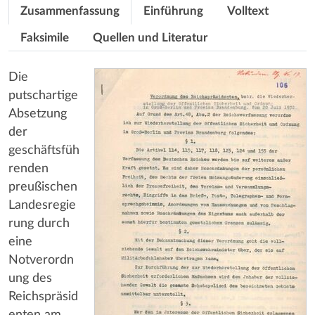
Zusammenfassung
Einführung
Volltext
Faksimile
Quellen und Literatur
Die
putschartige
Absetzung
der
geschäftsfüh
renden
preußischen
Landesregie
rung durch
eine
Notverordn
ung des
Reichspräsid
enten am