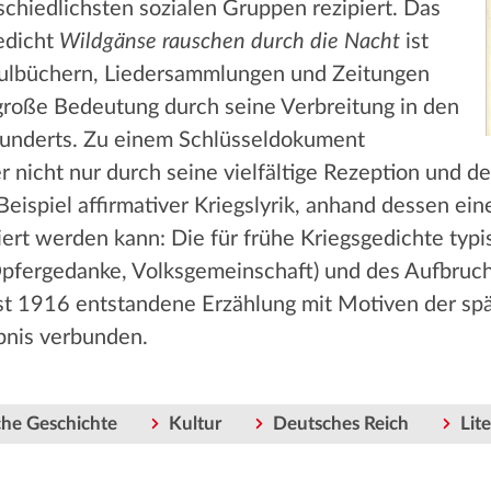
schiedlichsten sozialen Gruppen rezipiert. Das
edicht
Wildgänse rauschen durch die Nacht
ist
chulbüchern, Liedersammlungen und Zeitungen
große Bedeutung durch seine Verbreitung in den
underts. Zu einem Schlüsseldokument
 nicht nur durch seine vielfältige Rezeption und 
Beispiel affirmativer Kriegslyrik, anhand dessen ei
ert werden kann: Die für frühe Kriegsgedichte typ
 Opfergedanke, Volksgemeinschaft) und des Aufbruch
rst 1916 entstandene Erzählung mit Motiven der spä
bnis verbunden.
he Geschichte
Kultur
Deutsches Reich
Lit