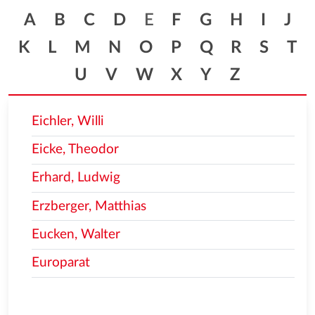
A
B
C
D
E
F
G
H
I
J
K
L
M
N
O
P
Q
R
S
T
U
V
W
X
Y
Z
Eichler, Willi
Eicke, Theodor
Erhard, Ludwig
Erzberger, Matthias
Eucken, Walter
Europarat