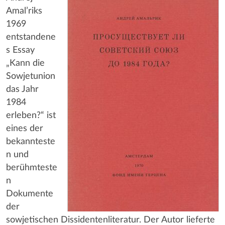
Amal’riks
1969
entstandene
s Essay
„Kann die
Sowjetunion
das Jahr
1984
erleben?“ ist
eines der
bekannteste
n und
berühmteste
n
Dokumente
der
sowjetischen Dissidentenliteratur. Der Autor lieferte