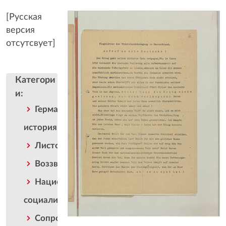
[Русская
версия
отсутсвует]
Категори
и
:
Германская
история
Листовка
Воззвание
Национал-
социализм
Сопротивление