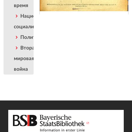
время
Национал-
социализм
Политика
Вторая
мировая
война