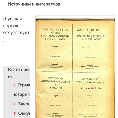
Источники и литература
[Русская
версия
отсутствует
]
Категори
и
:
Германская
история
Закон
Оккупационное