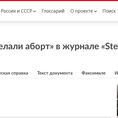
Россия и CCCР
Глоссарий
О проекте
Поиск
лали аборт» в журнале «Ste
ская справка
Текст документа
Факсимиле
И