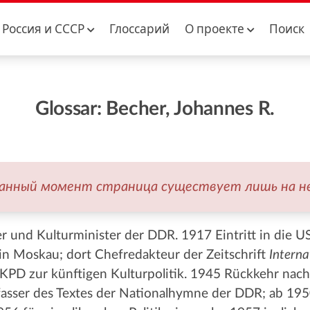
Россия и CCCР
Глоссарий
О проекте
Поиск
Glossar: Becher, Johannes R.
данный момент страница существует лишь на н
er und Kulturminister der DDR. 1917 Eintritt in die
 in Moskau; dort Chefredakteur der Zeitschrift
Interna
PD zur künftigen Kulturpolitik. 1945 Rückkehr nach
fasser des Textes der Nationalhymne der DDR; ab 19