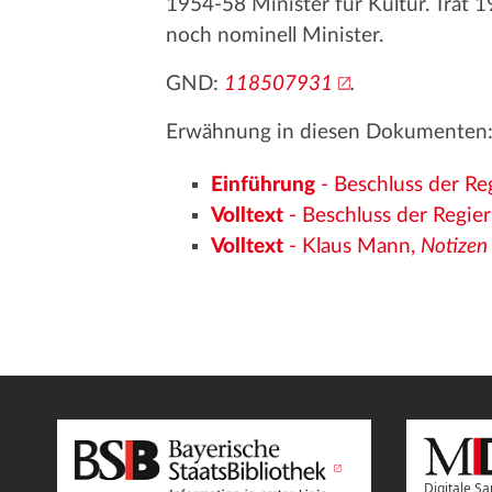
1954-58 Minister für Kultur. Trat 19
noch nominell Minister.
GND:
118507931
.
Erwähnung in diesen Dokumenten
Einführung
- Beschluss der R
Volltext
- Beschluss der Regi
Volltext
- Klaus Mann,
Notizen
Digitale 