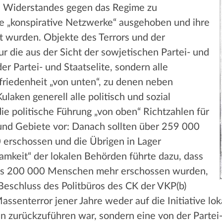
en Widerstandes gegen das Regime zu
e „konspirative Netzwerke“ ausgehoben und ihre
rt wurden. Objekte des Terrors und der
 die aus der Sicht der sowjetischen Partei- und
er Partei- und Staatselite, sondern alle
friedenheit „von unten“, zu denen neben
laken generell alle politisch und sozial
ie politische Führung „von oben“ Richtzahlen für
 und Gebiete vor: Danach sollten über 259 000
erschossen und die Übrigen in Lager
mkeit“ der lokalen Behörden führte dazu, dass
ns 200 000 Menschen mehr erschossen wurden,
Beschluss des Politbüros des CK der VKP(b)
 Massenterror jener Jahre weder auf die Initiative 
zurückzuführen war, sondern eine von der Partei-