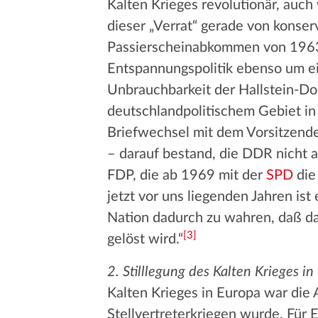
Kalten Krieges revolutionär, auc
dieser „Verrat“ gerade von konser
Passierscheinabkommen von 1963 – 
Entspannungspolitik ebenso um ei
Unbrauchbarkeit der Hallstein-Dok
deutschlandpolitischem Gebiet in 
Briefwechsel mit dem Vorsitzenden
– darauf bestand, die DDR nicht 
FDP, die ab 1969 mit der
SPD
die 
jetzt vor uns liegenden Jahren ist
Nation dadurch zu wahren, daß d
[
3
]
gelöst wird.“
2. Stilllegung des Kalten Krieges i
Kalten Krieges in Europa war die 
Stellvertreterkriegen wurde. Für