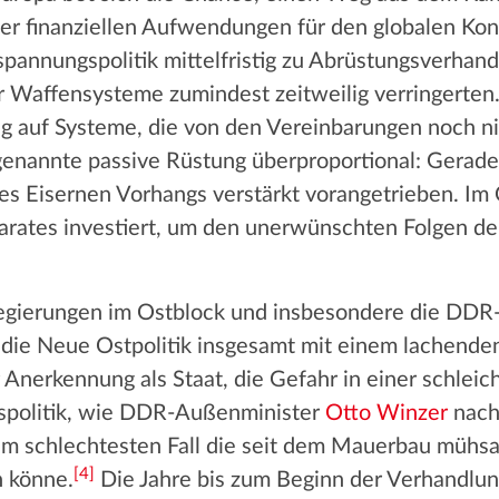
 finanziellen Aufwendungen für den globalen Konfli
spannungspolitik mittelfristig zu Abrüstungsverhan
Waffensysteme zumindest zeitweilig verringerten.
ig auf Systeme, die von den Vereinbarungen noch n
genannte passive Rüstung überproportional: Gerade
des Eisernen Vorhangs verstärkt vorangetrieben. Im
arates investiert, um den unerwünschten Folgen d
gierungen im Ostblock und insbesondere die DDR
die Neue Ostpolitik insgesamt mit einem lachend
r Anerkennung als Staat, die Gefahr in einer schl
gspolitik, wie DDR-Außenminister
Otto Winzer
nach
e im schlechtesten Fall die seit dem Mauerbau mühs
[
4
]
n könne.
Die Jahre bis zum Beginn der Verhandlu