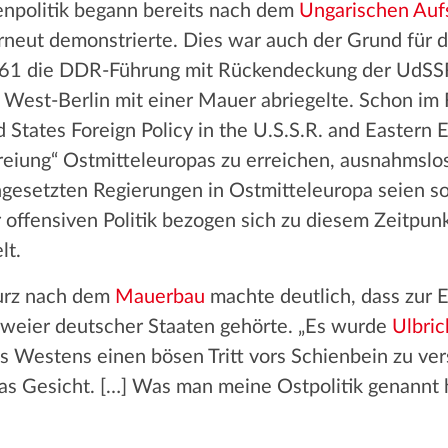
npolitik begann bereits nach dem
Ungarischen Auf
erneut demonstrierte. Dies war auch der Grund für d
961 die DDR-Führung mit Rückendeckung der UdSSR
h West-Berlin mit einer Mauer abriegelte. Schon im 
States Foreign Policy in the U.S.S.R. and Eastern Eu
eiung“ Ostmitteleuropas zu erreichen, ausnahmslos 
ngesetzten Regierungen in Ostmitteleuropa seien so
 offensiven Politik bezogen sich zu diesem Zeitpun
lt.
rz nach dem
Mauerbau
machte deutlich, dass zur E
zweier deutscher Staaten gehörte. „Es wurde
Ulbric
s Westens einen bösen Tritt vors Schienbein zu ver
as Gesicht. […] Was man meine Ostpolitik genannt 