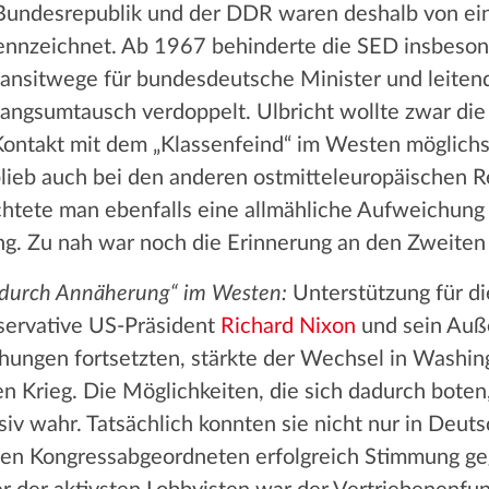
Bundesrepublik und der DDR waren deshalb von ein
nnzeichnet. Ab 1967 behinderte die SED insbesond
ransitwege für bundesdeutsche Minister und leiten
ngsumtausch verdoppelt. Ulbricht wollte zwar die 
 Kontakt mit dem „Klassenfeind“ im Westen möglichs
lieb auch bei den anderen ostmitteleuropäischen 
htete man ebenfalls eine allmähliche Aufweichung
g. Zu nah war noch die Erinnerung an den Zweiten 
 durch Annäherung“ im Westen:
Unterstützung für di
servative US-Präsident
Richard Nixon
und sein Auß
hungen fortsetzten, stärkte der Wechsel in Washin
ten Krieg. Die Möglichkeiten, die sich dadurch bo
iv wahr. Tatsächlich konnten sie nicht nur in Deut
hen Kongressabgeordneten erfolgreich Stimmung ge