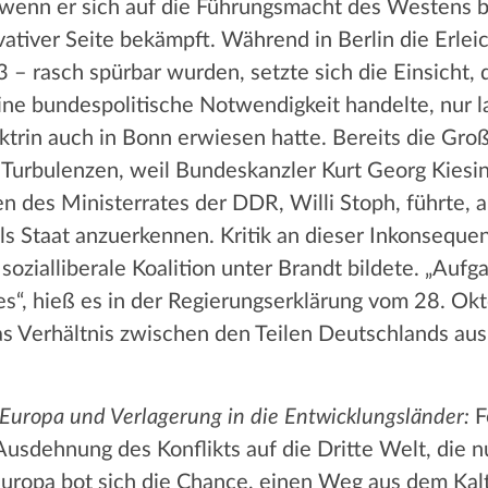
h wenn er sich auf die Führungsmacht des Westens b
vativer Seite bekämpft. Während in Berlin die Erle
rasch spürbar wurden, setzte sich die Einsicht, d
ne bundespolitische Notwendigkeit handelte, nur l
trin auch in Bonn erwiesen hatte. Bereits die Groß
Turbulenzen, weil Bundeskanzler Kurt Georg Kiesinge
 des Ministerrates der DDR, Willi Stoph, führte, an
als Staat anzuerkennen. Kritik an dieser Inkonsequ
sozialliberale Koalition unter Brandt bildete. „Aufg
 es“, hieß es in der Regierungserklärung vom 28. Ok
as Verhältnis zwischen den Teilen Deutschlands au
n Europa und Verlagerung in die Entwicklungsländer:
F
Ausdehnung des Konflikts auf die Dritte Welt, die 
 Europa bot sich die Chance, einen Weg aus dem Kal