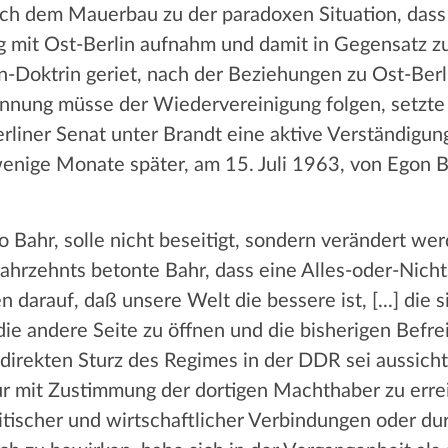
ach dem Mauerbau zu der paradoxen Situation, dass
 mit Ost-Berlin aufnahm und damit in Gegensatz z
in-Doktrin geriet, nach der Beziehungen zu Ost-Be
nung müsse der Wiedervereinigung folgen, setzte 
rliner Senat unter Brandt eine aktive Verständigun
enige Monate später, am 15. Juli 1963, von Egon Ba
 Bahr, solle nicht beseitigt, sondern verändert wer
ahrzehnts betonte Bahr, dass eine Alles-oder-Nichts
 darauf, daß unsere Welt die bessere ist, [...] die
die andere Seite zu öffnen und die bisherigen Befr
m direkten Sturz des Regimes in der DDR sei aussich
r mit Zustimmung der dortigen Machthaber zu errei
itischer und wirtschaftlicher Verbindungen oder d