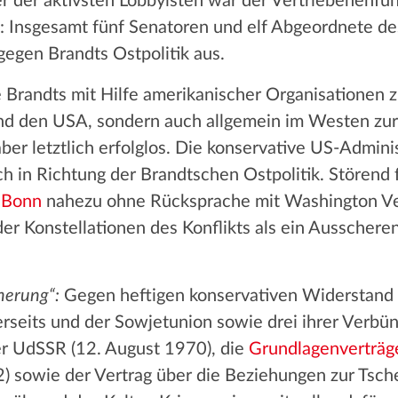
r der aktivsten Lobbyisten war der Vertriebenenfun
n: Insgesamt fünf Senatoren und elf Abgeordnete 
 gegen Brandts Ostpolitik aus.
Brandts mit Hilfe amerikanischer Organisationen z
und den USA, sondern auch allgemein im Westen zu
ber letztlich erfolglos. Die konservative US-Admini
h in Richtung der Brandtschen Ostpolitik. Störend 
n Bonn
nahezu ohne Rücksprache mit Washington Ve
er Konstellationen des Konflikts als ein Ausscher
herung“:
Gegen heftigen konservativen Widerstand 
rseits und der Sowjetunion sowie drei ihrer Verbü
er UdSSR (12. August 1970), die
Grundlagenverträg
 sowie der Vertrag über die Beziehungen zur Tsc