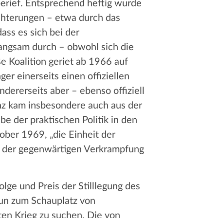
erief. Entsprechend heftig wurde
ichterungen – etwa durch das
ass es sich bei der
angsam durch – obwohl sich die
e Koalition geriet ab 1966 auf
r einerseits einen offiziellen
dererseits aber – ebenso offiziell
enz kam insbesondere auch aus der
abe der praktischen Politik in den
tober 1969, „die Einheit der
s der gegenwärtigen Verkrampfung
olge und Preis der Stilllegung des
nun zum Schauplatz von
ten Krieg zu suchen. Die von