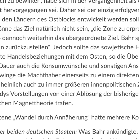
h zu bewirken, habe sich in der Vergangenheit als
kt hervorgegangen sei. Daher sei der einzig erfolg
 den Ländern des Ostblocks entwickelt werden soll,
nne das Ziel natürlich nicht sein, „die Zone zu erp
dennoch weiterhin das übergeordnete Ziel. Bahr spr
n zurückzustellen“. Jedoch sollte das sowjetische 
kte Handelsbeziehungen mit dem Osten, so die Übe
Dauer auch die Konsumwünsche und sonstigen Ansp
winge die Machthaber einerseits zu einem direkten
einlich auch zu immer größeren innenpolitischen 
dys Vorstellungen von einer Ablösung der bisherigen
chen Magnettheorie trafen.
etene „Wandel durch Annäherung“ hatte mehrere K
r beiden deutschen Staaten:
Was Bahr ankündigte,