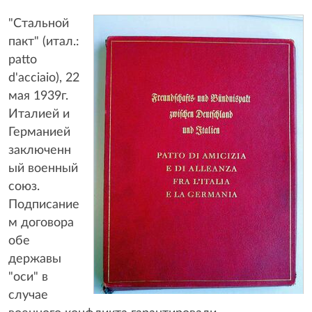
"Стальной
пакт" (итал.:
patto
d'acciaio), 22
мая 1939г.
Италией и
Германией
заключенн
ый военный
союз.
Подписание
м договора
обе
державы
"оси" в
случае