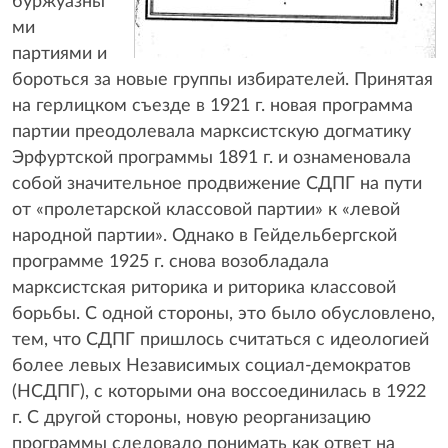
буржуазны
ми
партиями и
бороться за новые группы избирателей. Принятая
на герлицком съезде в 1921 г. новая программа
партии преодолевала марксистскую догматику
Эрфуртской программы 1891 г. и ознаменовала
собой значительное продвижение СДПГ на пути
от «пролетарской классовой партии» к «левой
народной партии». Однако в Гейдельбергской
программе 1925 г. снова возобладала
марксистская риторика и риторика классовой
борьбы. С одной стороны, это было обусловлено,
тем, что СДПГ пришлось считаться с идеологией
более левых Независимых социал-демократов
(НСДПГ), с которыми она воссоединилась в 1922
г. С другой стороны, новую реорганизацию
программы следовало понимать как ответ на