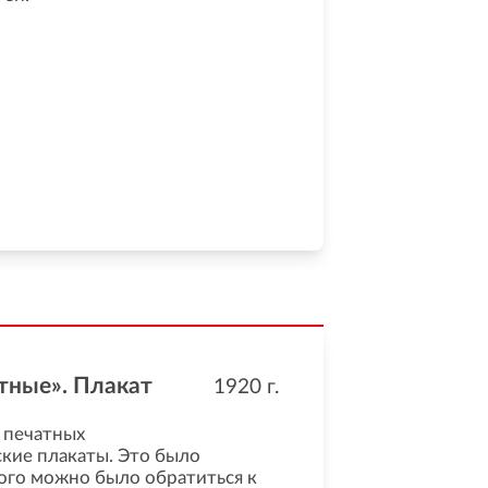
тные». Плакат
1920
г.
 печатных
ские плакаты. Это было
ого можно было обратиться к