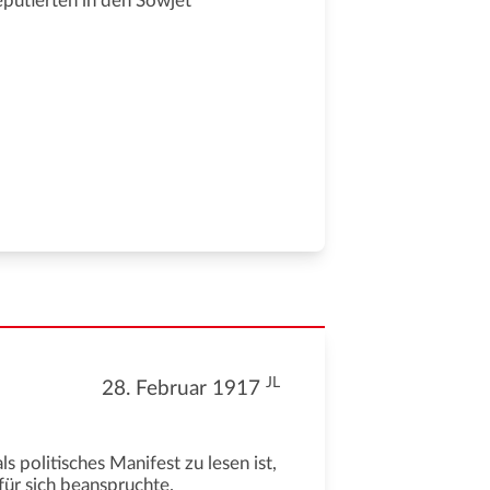
eputierten in den Sowjet
JL
28. Februar 1917
 politisches Manifest zu lesen ist,
für sich beanspruchte.