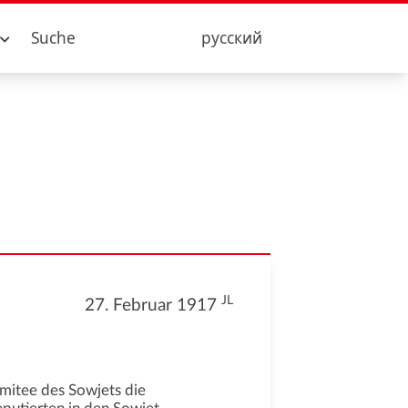
Suche
русский
JL
27. Februar 1917
omitee des Sowjets die