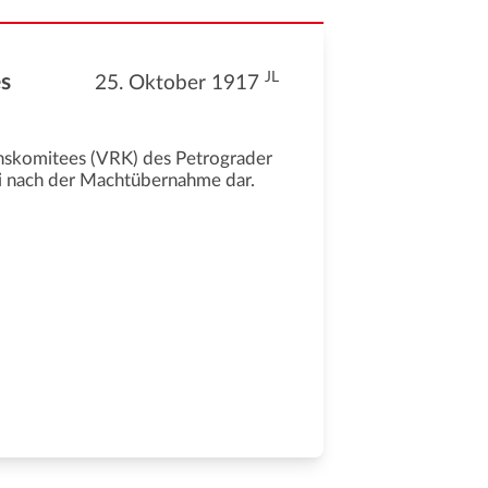
JL
es
25. Oktober 1917
onskomitees (VRK) des Petrograder
ki nach der Machtübernahme dar.