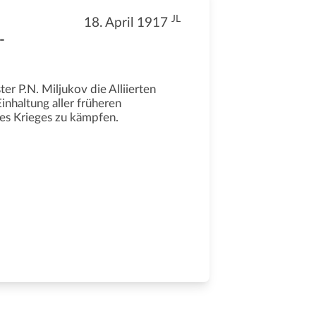
JL
18. April 1917
-
er P.N. Miljukov die Alliierten
Einhaltung aller früheren
es Krieges zu kämpfen.